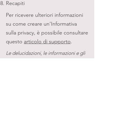
Recapiti
Per ricevere ulteriori informazioni
su come creare un’Informativa
sulla privacy, è possibile consultare
questo
articolo di supporto
.
Le delucidazioni, le informazioni e gli
esempi qui forniti sono di natura
generica. Il presente articolo non
costituisce un consulto legale né una
raccomandazione in merito alle azioni
che l’utente è tenuto a intraprendere.
Per ricevere informazioni complete e
assistenza nella creazione della
propria informativa sulla privacy si
consiglia di richiedere una consulenza